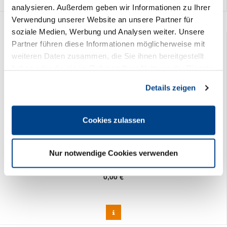
analysieren. Außerdem geben wir Informationen zu Ihrer
Verwendung unserer Website an unsere Partner für
soziale Medien, Werbung und Analysen weiter. Unsere
Partner führen diese Informationen möglicherweise mit
weiteren Daten zusammen, die Sie ihnen bereitgestellt
haben oder die sie im Rahmen Ihrer Nutzung der Dienste
gesammelt haben. Sie geben Einwilligung zu unseren
Details zeigen
Cookies, wenn Sie unsere Webseite weiterhin nutzen.
Cookies zulassen
Hinweis bei Waren in Mehrwegverpackungen - Nur Getränke PDF
Nur notwendige Cookies verwenden
2,50 €
Preis DEHOGA-Mitglieder:
0,00 €