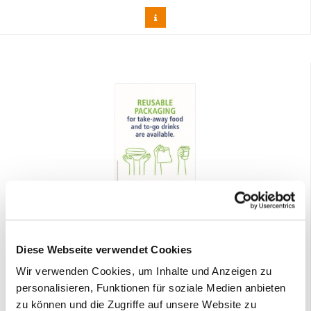
Hinweis Waren Mehrwegverpackungen-Speisen&Getränke
Englisch PDF
2,50 €
Diese Webseite verwendet Cookies
Preis DEHOGA-Mitglieder:
Wir verwenden Cookies, um Inhalte und Anzeigen zu
0,00 €
personalisieren, Funktionen für soziale Medien anbieten
zu können und die Zugriffe auf unsere Website zu