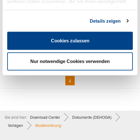
weiteren Daten zusammen, die Sie ihnen bereitgestellt
haben oder die sie im Rahmen Ihrer Nutzung der Dienste
gesammelt haben. Sie geben Einwilligung zu unseren
Details zeigen
Cookies, wenn Sie unsere Webseite weiterhin nutzen.
Cookies zulassen
Kegelbahnordnung / DEHOGA-Muster
3,90 €
Preis DEHOGA-Mitglieder:
Nur notwendige Cookies verwenden
2,90 €
Sie sind hier:
Download Center
Dokumente (DEHOGA)
Vorlagen
Musterordnung