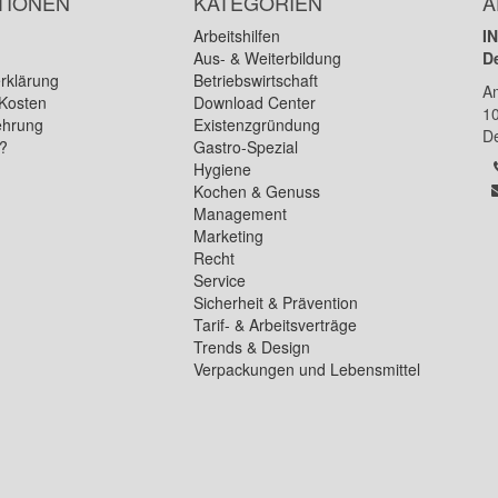
TIONEN
KATEGORIEN
A
Arbeitshilfen
I
Aus- & Weiterbildung
D
rklärung
Betriebswirtschaft
A
Kosten
Download Center
1
ehrung
Existenzgründung
D
n?
Gastro-Spezial
Hygiene
Kochen & Genuss
Management
Marketing
Recht
Service
Sicherheit & Prävention
Tarif- & Arbeitsverträge
Trends & Design
Verpackungen und Lebensmittel