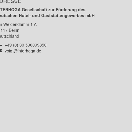
DRESSE
NTERHOGA Gesellschaft zur Förderung des
eutschen Hotel- und Gaststättengewerbes mbH
m Weidendamm 1 A
0117
Berlin
eutschland
Telefon:
+49 (0) 30 590099850
E-
voigt@interhoga.de
Mail: