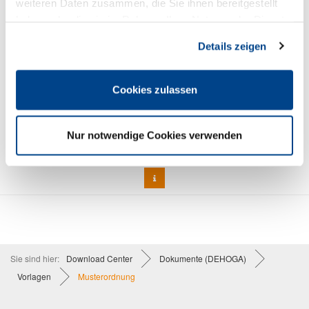
weiteren Daten zusammen, die Sie ihnen bereitgestellt
haben oder die sie im Rahmen Ihrer Nutzung der Dienste
gesammelt haben. Sie geben Einwilligung zu unseren
Details zeigen
Cookies, wenn Sie unsere Webseite weiterhin nutzen.
Cookies zulassen
Garagenordnung / DEHOGA-Muster
3,90 €
Preis DEHOGA-Mitglieder:
Nur notwendige Cookies verwenden
2,90 €
Sie sind hier:
Download Center
Dokumente (DEHOGA)
Vorlagen
Musterordnung