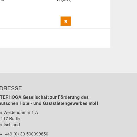
DRESSE
NTERHOGA Gesellschaft zur Förderung des
eutschen Hotel- und Gaststättengewerbes mbH
m Weidendamm 1 A
0117
Berlin
eutschland
Telefon:
+49 (0) 30 590099850