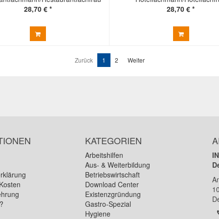
28,70 € *
28,70 € *
Zurück
1
2
Weiter
TIONEN
KATEGORIEN
A
Arbeitshilfen
I
Aus- & Weiterbildung
D
rklärung
Betriebswirtschaft
A
Kosten
Download Center
1
ehrung
Existenzgründung
D
n?
Gastro-Spezial
Hygiene