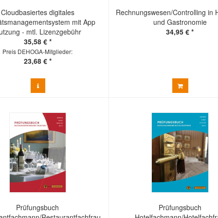
Cloudbasiertes digitales
Rechnungswesen/Controlling in H
tätsmanagementsystem mit App
und Gastronomie
utzung - mtl. Lizenzgebühr
34,95 € *
35,58 € *
Preis DEHOGA-Mitglieder:
23,68 € *
Prüfungsbuch
Prüfungsbuch
antfachmann/Restaurantfachfrau
Hotelfachmann/Hotelfachf