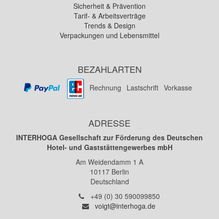
Sicherheit & Prävention
Tarif- & Arbeitsverträge
Trends & Design
Verpackungen und Lebensmittel
BEZAHLARTEN
Rechnung
Lastschrift
Vorkasse
ADRESSE
INTERHOGA Gesellschaft zur Förderung des Deutschen
Hotel- und Gaststättengewerbes mbH
Am Weidendamm 1 A
10117
Berlin
Deutschland
Telefon:
+49 (0) 30 590099850
E-
voigt@interhoga.de
Mail: