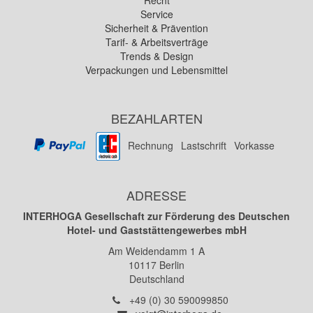
Recht
Service
Sicherheit & Prävention
Tarif- & Arbeitsverträge
Trends & Design
Verpackungen und Lebensmittel
BEZAHLARTEN
Rechnung
Lastschrift
Vorkasse
ADRESSE
INTERHOGA Gesellschaft zur Förderung des Deutschen
Hotel- und Gaststättengewerbes mbH
Am Weidendamm 1 A
10117
Berlin
Deutschland
Telefon:
+49 (0) 30 590099850