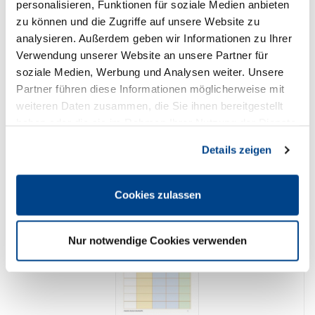
personalisieren, Funktionen für soziale Medien anbieten
zu können und die Zugriffe auf unsere Website zu
analysieren. Außerdem geben wir Informationen zu Ihrer
Verwendung unserer Website an unsere Partner für
Arbeitsvertrag kurzfristig Beschäftigte PDF
6,00 € *
soziale Medien, Werbung und Analysen weiter. Unsere
Preis DEHOGA-Mitglieder:
Partner führen diese Informationen möglicherweise mit
0,00 € *
weiteren Daten zusammen, die Sie ihnen bereitgestellt
haben oder die sie im Rahmen Ihrer Nutzung der Dienste
gesammelt haben. Sie geben Einwilligung zu unseren
Details zeigen
Cookies, wenn Sie unsere Webseite weiterhin nutzen.
Cookies zulassen
Nur notwendige Cookies verwenden