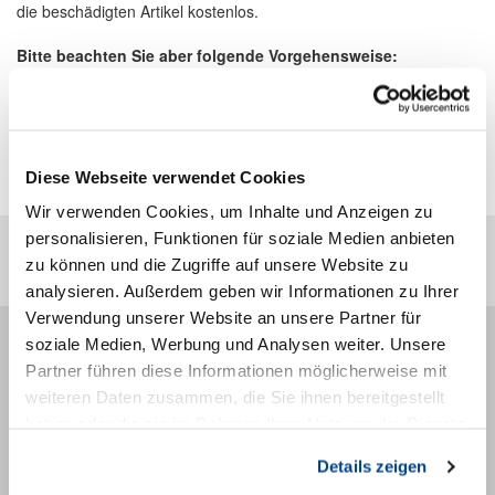
die beschädigten Artikel kostenlos.
Bitte beachten Sie aber folgende Vorgehensweise:
Transportschäden sind sofort bei Zugang der Ware beim
Lieferanten zu reklamieren. Sie informieren anschließend den
DEHOGA Shop über festgestellte Transportschäden. Sollten Sie
Ware zurücksenden wollen, informieren Sie bitte Frau Sarah Voigt
unter
voigt@interhoga.de
.
Diese Webseite verwendet Cookies
Wir verwenden Cookies, um Inhalte und Anzeigen zu
personalisieren, Funktionen für soziale Medien anbieten
Sie sind hier:
Versand und Kosten
zu können und die Zugriffe auf unsere Website zu
analysieren. Außerdem geben wir Informationen zu Ihrer
Verwendung unserer Website an unsere Partner für
soziale Medien, Werbung und Analysen weiter. Unsere
SERVICE
Partner führen diese Informationen möglicherweise mit
Kontakt
weiteren Daten zusammen, die Sie ihnen bereitgestellt
Links
haben oder die sie im Rahmen Ihrer Nutzung der Dienste
Warenkorb
gesammelt haben. Sie geben Einwilligung zu unseren
Konto
Details zeigen
Cookies, wenn Sie unsere Webseite weiterhin nutzen.
Merkzettel