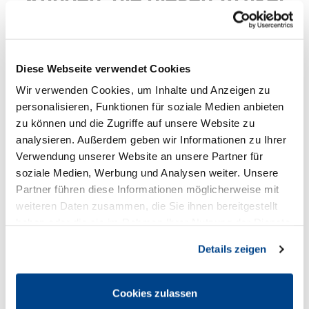
gekauft haben, kauften auch
Kunden die sich diesen Artikel gekauft haben, kauften auch
folgende Artikel.
Diese Webseite verwendet Cookies
Wir verwenden Cookies, um Inhalte und Anzeigen zu
personalisieren, Funktionen für soziale Medien anbieten
zu können und die Zugriffe auf unsere Website zu
analysieren. Außerdem geben wir Informationen zu Ihrer
Verwendung unserer Website an unsere Partner für
soziale Medien, Werbung und Analysen weiter. Unsere
Partner führen diese Informationen möglicherweise mit
weiteren Daten zusammen, die Sie ihnen bereitgestellt
haben oder die sie im Rahmen Ihrer Nutzung der Dienste
gesammelt haben. Sie geben Einwilligung zu unseren
DEHOGA Merkblatt No-Shows in der Gastronomie PDF
Details zeigen
9,90 € *
Cookies, wenn Sie unsere Webseite weiterhin nutzen.
Preis DEHOGA-Mitglieder:
0,00 € *
Cookies zulassen