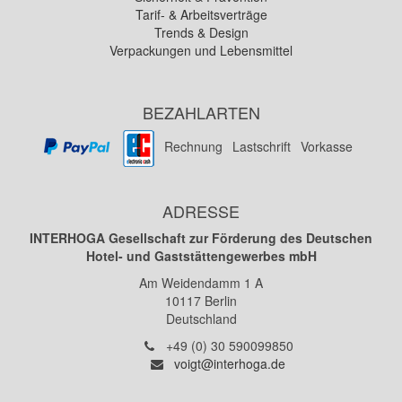
Tarif- & Arbeitsverträge
Trends & Design
Verpackungen und Lebensmittel
BEZAHLARTEN
Rechnung
Lastschrift
Vorkasse
ADRESSE
INTERHOGA Gesellschaft zur Förderung des Deutschen
Hotel- und Gaststättengewerbes mbH
Am Weidendamm 1 A
10117
Berlin
Deutschland
Telefon:
+49 (0) 30 590099850
E-
voigt@interhoga.de
Mail: