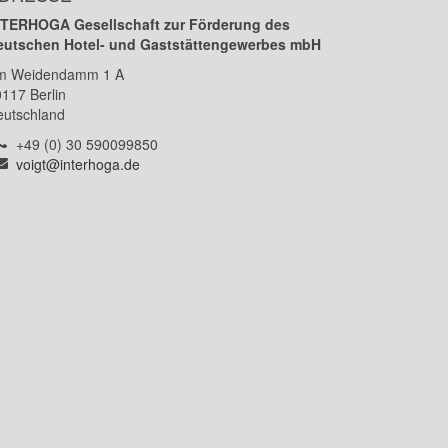
NTERHOGA Gesellschaft zur Förderung des
eutschen Hotel- und Gaststättengewerbes mbH
m Weidendamm 1 A
0117
Berlin
eutschland
Telefon:
+49 (0) 30 590099850
E-
voigt@interhoga.de
Mail: