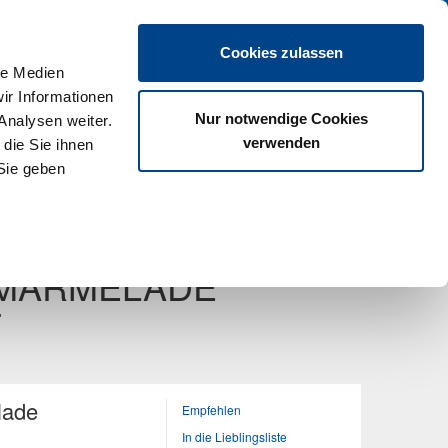
en
Cookies zulassen
le Medien
ir Informationen
Nur notwendige Cookies
Analysen weiter.
verwenden
die Sie ihnen
Sie geben
Gastro-Spezial
Mehr
nächster Artikel
 MARMELADE
F
lade
Empfehlen
In die Lieblingsliste