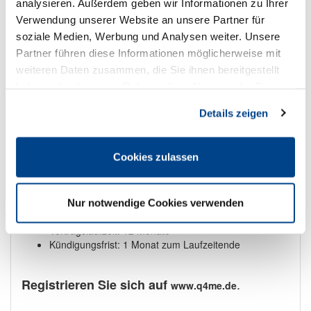
analysieren. Außerdem geben wir Informationen zu Ihrer
Leistungsstark
ü
Einfach in der Handhabung
Verwendung unserer Website an unsere Partner für
ü
Kostengünstig
soziale Medien, Werbung und Analysen weiter. Unsere
ü
Partner führen diese Informationen möglicherweise mit
weiteren Daten zusammen, die Sie ihnen bereitgestellt
Q4me erlaubt Ihnen leicht überschaubar die
Qualitätskontrolle, das Hygienemanagement und die
haben oder die sie im Rahmen Ihrer Nutzung der Dienste
notwendigen Dokumentationen in Ihrem Betrieb.
gesammelt haben. Sie geben Einwilligung zu unseren
Details zeigen
Cookies, wenn Sie unsere Webseite weiterhin nutzen.
Wir stellen Ihnen Q4me für eine Nutzungsdauer von 4
Wochen völlig kostenfrei zur Verfügung – das Angebot gilt
ausschließlich für Neukunden.
Cookies zulassen
Nach Ablauf des 4-wöchigen Probezeitraums gilt folgendes:
Nutzungsgebühr monatlich 35,58 €/ für DEHOGA
Nur notwendige Cookies verwenden
Mitglieder 23,68 € (Bruttopeis)
Vertragslaufzeit: 12 Monate
Kündigungsfrist: 1 Monat zum Laufzeitende
.
Registrieren Sie sich auf
www.q4me.de