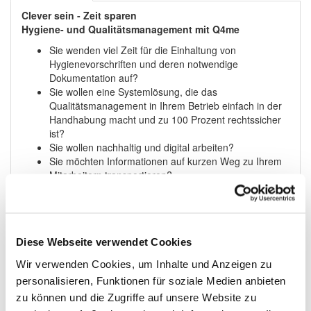
Clever sein - Zeit sparen
Hygiene- und Qualitätsmanagement mit Q4me
Sie wenden viel Zeit für die Einhaltung von
Hygienevorschriften und deren notwendige
Dokumentation auf?
Sie wollen eine Systemlösung, die das
Qualitätsmanagement in Ihrem Betrieb einfach in der
Handhabung macht und zu 100 Prozent rechtssicher
ist?
Sie wollen nachhaltig und digital arbeiten?
Sie möchten Informationen auf kurzen Weg zu Ihrem
Mitarbeitern transportieren?
Sie möchten das Onboarding für neue Mitarbeiter
einfach gestalten?
Das alles und noch mehr können Sie mit Q4me
abbilden:
Diese Webseite verwendet Cookies
Q4me- das cloudbasierte digitale
Wir verwenden Cookies, um Inhalte und Anzeigen zu
Qualitätsmanagementsystem mit unterstützender
Appnutzung:
personalisieren, Funktionen für soziale Medien anbieten
zu können und die Zugriffe auf unsere Website zu