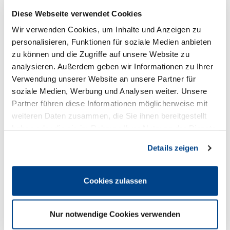
Kunden die sich diesen Artikel gekauft haben, kauften auch
Diese Webseite verwendet Cookies
folgende Artikel.
Wir verwenden Cookies, um Inhalte und Anzeigen zu
personalisieren, Funktionen für soziale Medien anbieten
zu können und die Zugriffe auf unsere Website zu
analysieren. Außerdem geben wir Informationen zu Ihrer
Verwendung unserer Website an unsere Partner für
soziale Medien, Werbung und Analysen weiter. Unsere
Partner führen diese Informationen möglicherweise mit
weiteren Daten zusammen, die Sie ihnen bereitgestellt
haben oder die sie im Rahmen Ihrer Nutzung der Dienste
gesammelt haben. Sie geben Einwilligung zu unseren
Details zeigen
Cookies, wenn Sie unsere Webseite weiterhin nutzen.
100 Erfolgssätze für Präsentationen
14,90 € *
Cookies zulassen
Nur notwendige Cookies verwenden