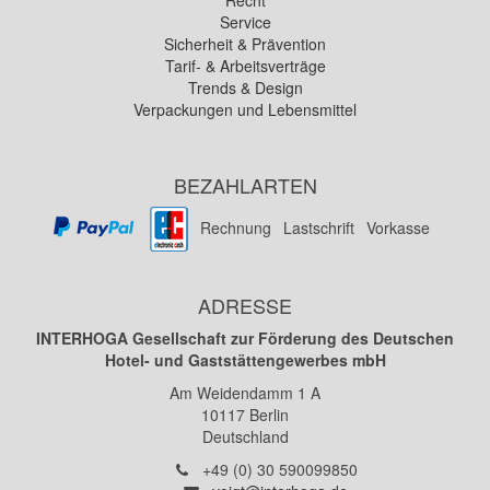
Recht
Service
Sicherheit & Prävention
Tarif- & Arbeitsverträge
Trends & Design
Verpackungen und Lebensmittel
BEZAHLARTEN
Rechnung
Lastschrift
Vorkasse
ADRESSE
INTERHOGA Gesellschaft zur Förderung des Deutschen
Hotel- und Gaststättengewerbes mbH
Am Weidendamm 1 A
10117
Berlin
Deutschland
Telefon:
+49 (0) 30 590099850