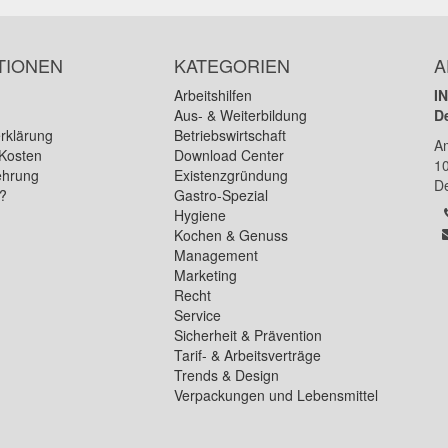
TIONEN
KATEGORIEN
A
Arbeitshilfen
I
Aus- & Weiterbildung
D
rklärung
Betriebswirtschaft
A
Kosten
Download Center
1
ehrung
Existenzgründung
D
n?
Gastro-Spezial
Hygiene
Kochen & Genuss
Management
Marketing
Recht
Service
Sicherheit & Prävention
Tarif- & Arbeitsverträge
Trends & Design
Verpackungen und Lebensmittel