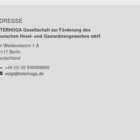
DRESSE
NTERHOGA Gesellschaft zur Förderung des
eutschen Hotel- und Gaststättengewerbes mbH
m Weidendamm 1 A
0117
Berlin
eutschland
Telefon:
+49 (0) 30 590099850
E-
voigt@interhoga.de
Mail: