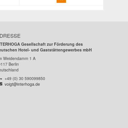
DRESSE
NTERHOGA Gesellschaft zur Förderung des
eutschen Hotel- und Gaststättengewerbes mbH
m Weidendamm 1 A
0117
Berlin
eutschland
Telefon:
+49 (0) 30 590099850
E-
voigt@interhoga.de
Mail: