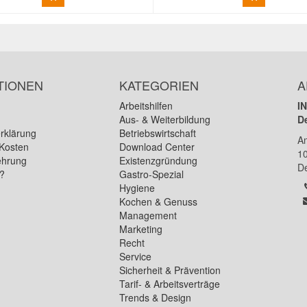
TIONEN
KATEGORIEN
A
Arbeitshilfen
I
Aus- & Weiterbildung
D
rklärung
Betriebswirtschaft
A
Kosten
Download Center
1
ehrung
Existenzgründung
D
n?
Gastro-Spezial
Hygiene
Kochen & Genuss
Management
Marketing
Recht
Service
Sicherheit & Prävention
Tarif- & Arbeitsverträge
Trends & Design