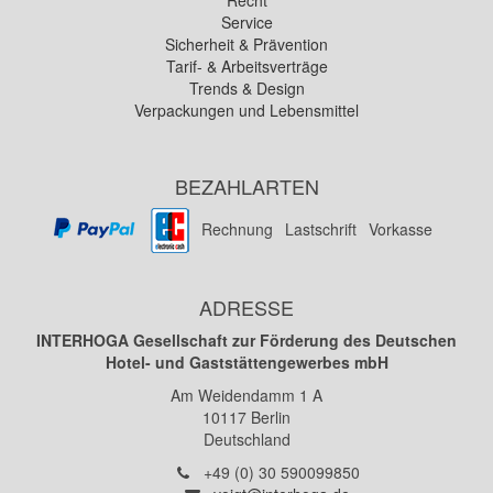
Recht
Service
Sicherheit & Prävention
Tarif- & Arbeitsverträge
Trends & Design
Verpackungen und Lebensmittel
BEZAHLARTEN
Rechnung
Lastschrift
Vorkasse
ADRESSE
INTERHOGA Gesellschaft zur Förderung des Deutschen
Hotel- und Gaststättengewerbes mbH
Am Weidendamm 1 A
10117
Berlin
Deutschland
Telefon:
+49 (0) 30 590099850